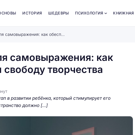
ОСНОВЫ
ИСТОРИЯ
ШЕДЕВРЫ
ПСИХОЛОГИЯ
КНИЖНАЯ
Создайте уютный уголок для самовыражения: как обеспечить безопасность и свободу творчества ребёнка
ля самовыражения: как
и свободу творчества
нут
п в развитии ребёнка, который стимулирует его
странство должно […]
ные детали:
 для
Игровая фантазия как ключ к