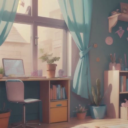
полного понимания
картин