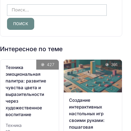
Н
а
й
т
и
:
Интересное по теме
427
391
Техника
эмоциональная
палитра: развитие
чувства цвета и
выразительности
Создание
через
интерактивных
художественное
настольных игр
воспитание
своими руками:
Техника
пошаговая