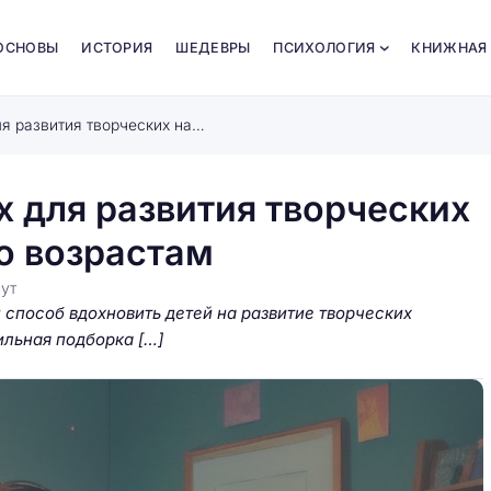
ОСНОВЫ
ИСТОРИЯ
ШЕДЕВРЫ
ПСИХОЛОГИЯ
КНИЖНАЯ
Лучшие книги о художниках для развития творческих навыков детей: подборка по возрастам
 для развития творческих
о возрастам
ут
 способ вдохновить детей на развитие творческих
ильная подборка […]
Как увидеть сказочные детали:
звитии
маленькие секреты для