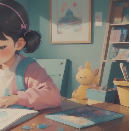
ального
полного понимания великих
 у детей
картин