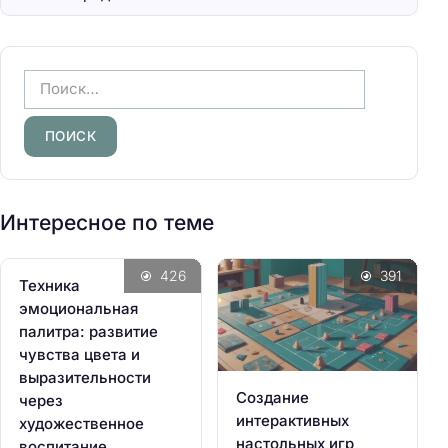
Н
а
й
т
и
:
Интересное по теме
426
391
Техника
эмоциональная
палитра: развитие
чувства цвета и
выразительности
Создание
через
интерактивных
художественное
настольных игр
воспитание