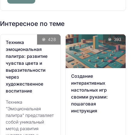
т
и
:
Интересное по теме
428
393
Техника
эмоциональная
палитра: развитие
чувства цвета и
выразительности
Создание
через
интерактивных
художественное
настольных игр
воспитание
своими руками:
Техника
пошаговая
"Эмоциональная
инструкция
палитра" представляет
собой уникальный
метод развития