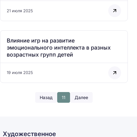
21 июля 2025
Влияние игр на развитие
эмоционального интеллекта в разных
возрастных групп детей
19 июля 2025
Назад
11
Далее
Художественное