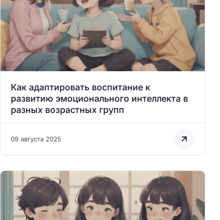
Как адаптировать воспитание к
развитию эмоционального интеллекта в
разных возрастных групп
09 августа 2025