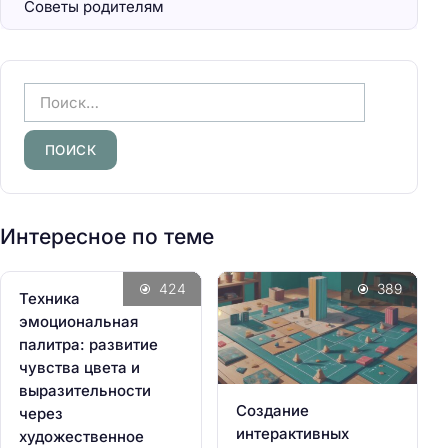
Советы родителям
Н
а
й
т
и
:
Интересное по теме
424
389
Техника
эмоциональная
палитра: развитие
чувства цвета и
выразительности
Создание
через
интерактивных
художественное