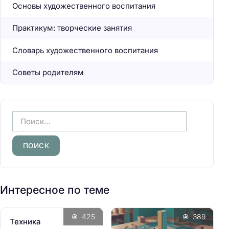
Основы художественного воспитания
Практикум: творческие занятия
Словарь художественного воспитания
Советы родителям
Н
а
й
т
и
:
Интересное по теме
425
389
Техника