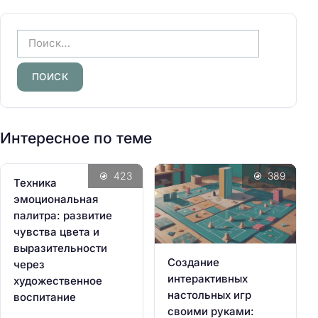
Н
а
й
т
и
:
Интересное по теме
423
389
Техника
эмоциональная
палитра: развитие
чувства цвета и
выразительности
Создание
через
интерактивных
художественное
настольных игр
воспитание
своими руками: