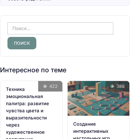
Н
а
й
т
и
:
Интересное по теме
422
388
Техника
эмоциональная
палитра: развитие
чувства цвета и
выразительности
Создание
через
интерактивных
художественное
настольных игр