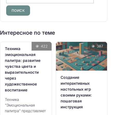
а
й
т
и
:
Интересное по теме
422
387
Техника
эмоциональная
палитра: развитие
чувства цвета и
выразительности
Создание
через
интерактивных
художественное
настольных игр
воспитание
своими руками:
Техника
пошаговая
"Эмоциональная
инструкция
палитра" представляет