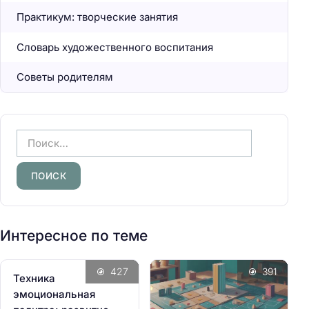
Практикум: творческие занятия
Словарь художественного воспитания
Советы родителям
Н
а
й
т
и
:
Интересное по теме
427
391
Техника
эмоциональная