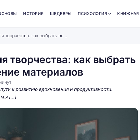
ОСНОВЫ
ИСТОРИЯ
ШЕДЕВРЫ
ПСИХОЛОГИЯ
КНИЖНАЯ
Создайте уютный уголок для творчества: как выбрать освещение, мебель и хранение материалов
я творчества: как выбрать
ение материалов
минут
пути к развитию вдохновения и продуктивности.
емы […]
ого
Путешествие по волшебным
тии
картинкам: познакомимся с