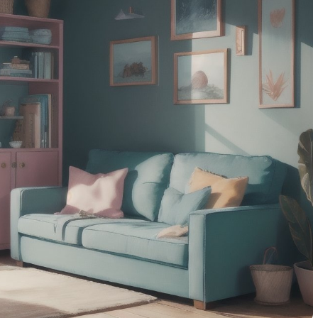
куса у
живописью через игру и
сказки