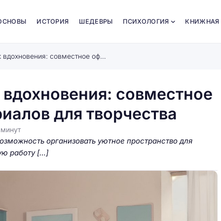
ОСНОВЫ
ИСТОРИЯ
ШЕДЕВРЫ
ПСИХОЛОГИЯ
КНИЖНАЯ
Создайте семейный уголок вдохновения: совместное оформление и выбор материалов для творчества
 вдохновения: совместное
иалов для творчества
7
минут
возможность организовать уютное пространство для
ую работу […]
 арт-
,
Создайте совместный арт-чат:
по очереди добавляйте