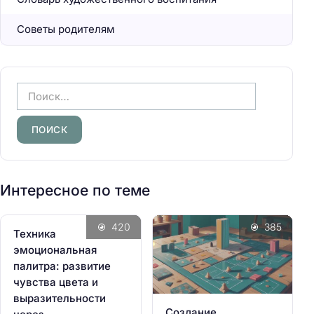
Советы родителям
Н
а
й
т
и
:
Интересное по теме
420
385
Техника
эмоциональная
палитра: развитие
чувства цвета и
выразительности
Создание