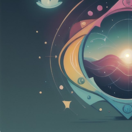
скульптур: учимся 
магию в камне и ги