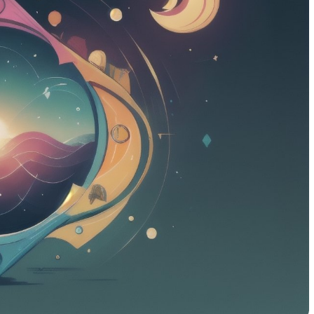
видеть
Как выбрать детскую одежду
псе
для сада, школы и прогулок