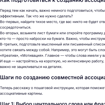
Перед тем как начать, важно немного подготовиться, чтоб
эффективным. Так что же нужно сделать?
Во-первых, найдите тихое место, где вас никто не будет о
сосредоточиться.
Во-вторых, возьмите лист бумаги или откройте программу
кто-то — просто наброски на бумаге. Важно, чтобы инстру
В-третьих, подготовьте мысленный или письменный список
хотите связать между собой. Например, это могут быть сло
«Креатив», «Мотивация». Главное — чтобы слова имели у ва
И еще — настройтесь на короткую, но интенсивную работу,
важно не зацикливаться на деталях.
Шаги по созданию совместной ассоциа
Теперь расскажу о пошаговой инструкции, которая поможет
ассоциативные картины.
Шаг 1: Выбор центрального слова или фра