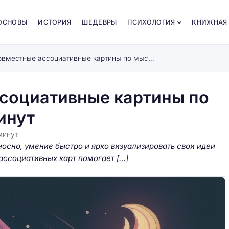
ОСНОВЫ
ИСТОРИЯ
ШЕДЕВРЫ
ПСИХОЛОГИЯ
КНИЖНАЯ
Создавайте совместные ассоциативные картины по мысленным ключам за 5 минут
социативные картины по
инут
минут
сно, умение быстро и ярко визуализировать свои идеи
ссоциативных карт помогает […]
зочный мир