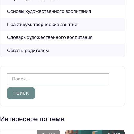
Основы художественного воспитания
Практикум: творческие занятия
Словарь художественного воспитания
Советы родителям
Н
а
й
т
и
:
Интересное по теме