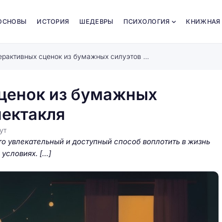
ОСНОВЫ
ИСТОРИЯ
ШЕДЕВРЫ
ПСИХОЛОГИЯ
КНИЖНАЯ
Создание интерактивных сценок из бумажных силуэтов для домашнего спектакля
ценок из бумажных
пектакля
ут
то увлекательный и доступный способ воплотить в жизнь
условиях. […]
ные детали:
 для
Игровая фантазия как ключ к