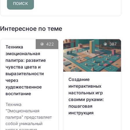
й
т
и
:
Интересное по теме
422
387
Техника
эмоциональная
палитра: развитие
чувства цвета и
выразительности
Создание
через
интерактивных
художественное
настольных игр
воспитание
своими руками:
Техника
пошаговая
"Эмоциональная
инструкция
палитра" представляет
собой уникальный
метод развития