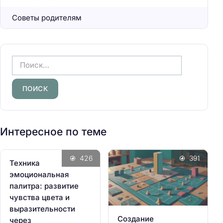
Советы родителям
Н
а
й
т
и
:
Интересное по теме
426
391
Техника
эмоциональная
палитра: развитие
чувства цвета и
выразительности
Создание
через