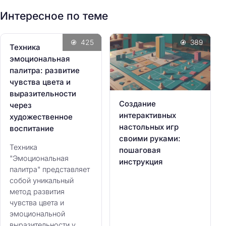
:
Интересное по теме
425
389
Техника
эмоциональная
палитра: развитие
чувства цвета и
выразительности
Создание
через
интерактивных
художественное
настольных игр
воспитание
своими руками:
Техника
пошаговая
"Эмоциональная
инструкция
палитра" представляет
собой уникальный
метод развития
чувства цвета и
эмоциональной
выразительности у