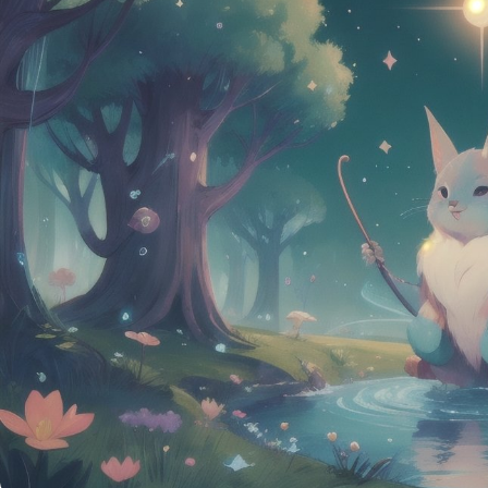
древних художнико
ремесленников