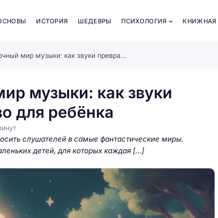
ОСНОВЫ
ИСТОРИЯ
ШЕДЕВРЫ
ПСИХОЛОГИЯ
КНИЖНАЯ
Путешествие в сказочный мир музыки: как звуки превращаются в волшебство для ребёнка
ир музыки: как звуки
о для ребёнка
минут
осить слушателей в самые фантастические миры.
леньких детей, для которых каждая […]
 времена:
Как адаптировать методы
и материалы
воспитания к эмоциональному