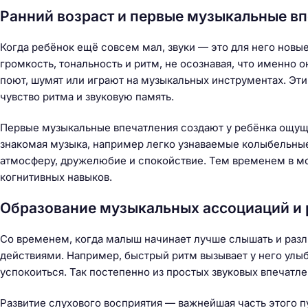
Ранний возраст и первые музыкальные в
Когда ребёнок ещё совсем мал, звуки — это для него новы
громкость, тональность и ритм, не осознавая, что именно 
поют, шумят или играют на музыкальных инструментах. Эт
чувство ритма и звуковую память.
Первые музыкальные впечатления создают у ребёнка ощуще
знакомая музыка, например легко узнаваемые колыбельн
атмосферу, дружелюбие и спокойствие. Тем временем в мо
когнитивных навыков.
Образование музыкальных ассоциаций и 
Со временем, когда малыш начинает лучше слышать и разли
действиями. Например, быстрый ритм вызывает у него улыб
успокоиться. Так постепенно из простых звуковых впечат
Развитие слухового восприятия — важнейшая часть этого пу