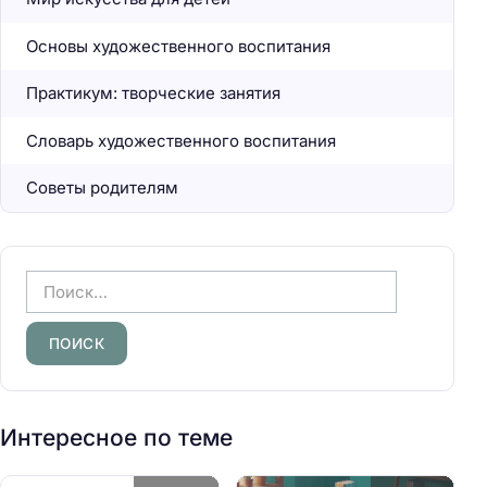
Основы художественного воспитания
Практикум: творческие занятия
Словарь художественного воспитания
Советы родителям
Н
а
й
т
и
:
Интересное по теме