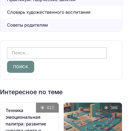
Словарь художественного воспитания
Советы родителям
Н
а
й
т
и
:
Интересное по теме
422
386
Техника
эмоциональная
палитра: развитие
чувства цвета и