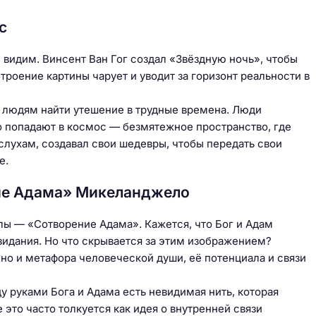
с
ы видим. Винсент Ван Гог создал «Звёздную ночь», чтобы
строение картины чарует и уводит за горизонт реальности в
ла людям найти утешение в трудные времена. Люди
то попадают в космос — безмятежное пространство, где
 слухам, создавал свои шедевры, чтобы передать свои
е.
ие Адама» Микеланджело
лы — «Сотворение Адама». Кажется, что Бог и Адам
озидания. Но что скрывается за этим изображением?
 но и метафора человеческой души, её потенциала и связи
у руками Бога и Адама есть невидимая нить, которая
это часто толкуется как идея о внутренней связи