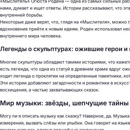
«Мыслитель» Огюста Родена — одна из самых сильных работ
нами, думает и ищет ответы. Истории рассказывают, что эт
внутренней борьбы.
Некоторые даже верят, что, глядя на «Мыслителя», можно 
вдохновение прийти к новым идеям. Роден использовал не
внутреннего мира человека.
Легенды о скульптурах: ожившие герои и
Многие скульптуры обладают такими историями, что кажетс
есть легенда, что одна из статуй в древнем храме вдруг ож
ходит легенда о проклятии на определенные памятники, ко
Эти истории добавляют загадочности и романтики в искусс
восхищения, а частью захватывающих сказок.
Мир музыки: звёзды, шепчущие тайны
Могу ли я описать музыку как сказку? Наверное, да. Музык
измерения, вызвать слёзы или улыбки. Она говорит на язык
веками живыми, словно волшебные заклинания.