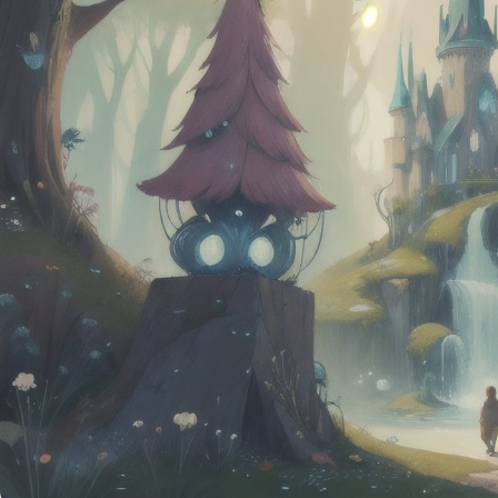
скульптур: учимся 
магию в камне и ги