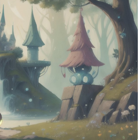
видеть
Как выбрать детскую одежду
псе
для сада, школы и прогулок