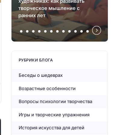
художниках: как развивать
интел
творческое мышление с
худож
ранних лет
нович
РУБРИКИ БЛОГА
Беседы о шедеврах
Возрастные особенности
Вопросы психологии творчества
Игры и творческие упражнения
История искусства для детей