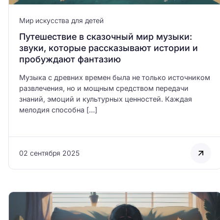
 портретах:
Роль фантазии в развитии
и и скрытые
эмпатии и эмоционального
Мир искусства для детей
а
саморегулирования у детей
Путешествие в сказочный мир музыки:
звуки, которые рассказывают истории и
пробуждают фантазию
Музыка с древних времен была не только источником
развлечения, но и мощным средством передачи
знаний, эмоций и культурных ценностей. Каждая
мелодия способна […]
02 сентября 2025