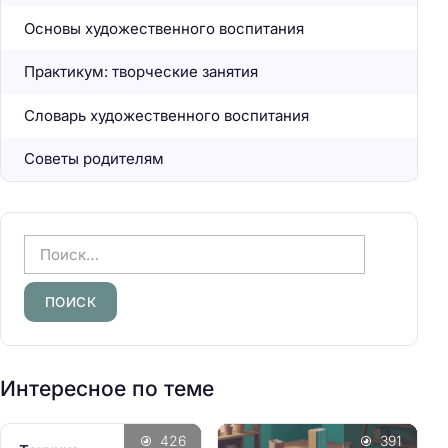
Основы художественного воспитания
Практикум: творческие занятия
Словарь художественного воспитания
Советы родителям
Н
а
й
т
и
:
Интересное по теме
426
391