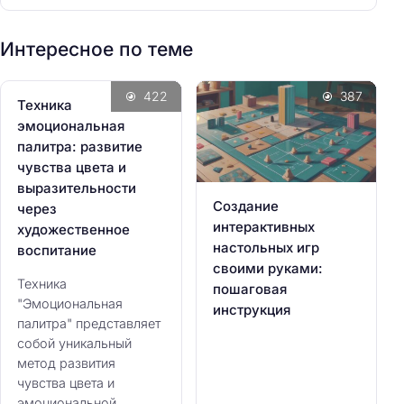
и
:
Интересное по теме
422
387
Техника
эмоциональная
палитра: развитие
чувства цвета и
выразительности
Создание
через
интерактивных
художественное
настольных игр
воспитание
своими руками:
Техника
пошаговая
"Эмоциональная
инструкция
палитра" представляет
собой уникальный
метод развития
чувства цвета и
эмоциональной