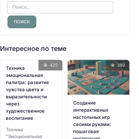
Н
а
й
т
и
:
Интересное по теме
425
389
Техника
эмоциональная
палитра: развитие
чувства цвета и
выразительности
Создание
через
интерактивных
художественное
настольных игр
воспитание
своими руками:
Техника
пошаговая
"Эмоциональная
инструкция