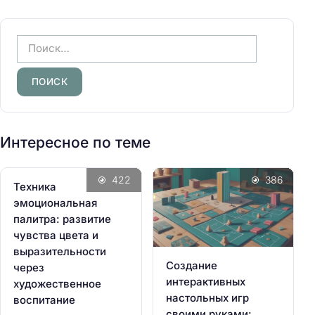
Н
а
й
т
и
:
Интересное по теме
422
386
Техника
эмоциональная
палитра: развитие
чувства цвета и
выразительности
Создание
через
интерактивных
художественное
настольных игр
воспитание
своими руками: