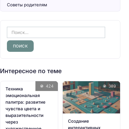
Советы родителям
Н
а
й
т
и
:
Интересное по теме
424
389
Техника
эмоциональная
палитра: развитие
чувства цвета и
выразительности
Создание
через
интерактивных
художественное