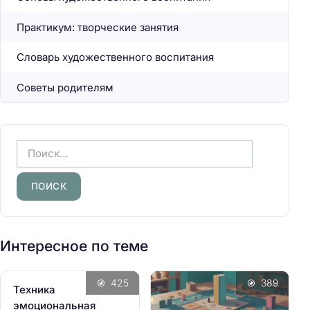
Практикум: творческие занятия
Словарь художественного воспитания
Советы родителям
Н
а
й
т
и
:
Интересное по теме
425
389
Техника
эмоциональная