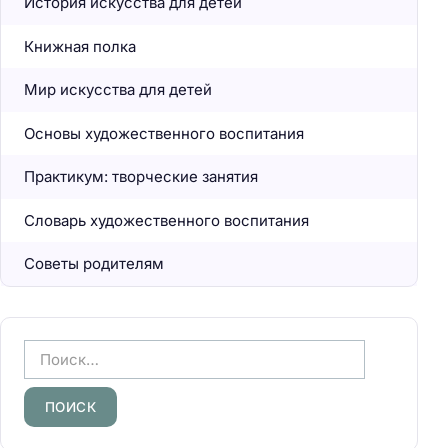
История искусства для детей
Книжная полка
Мир искусства для детей
Основы художественного воспитания
Практикум: творческие занятия
Словарь художественного воспитания
Советы родителям
Н
а
й
т
и