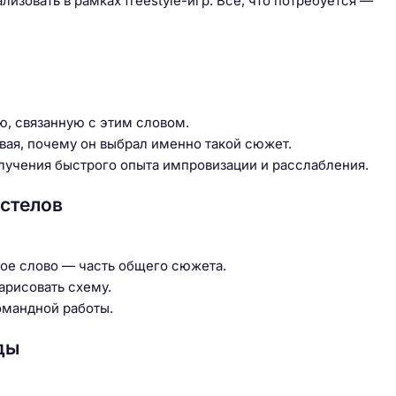
зовать в рамках freestyle-игр. Всё, что потребуется —
, связанную с этим словом.
вая, почему он выбрал именно такой сюжет.
олучения быстрого опыта импровизации и расслабления.
стелов
ое слово — часть общего сюжета.
рисовать схему.
омандной работы.
ды