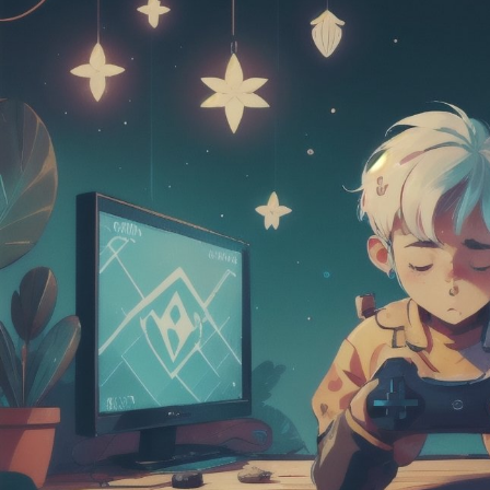
древних художнико
ремесленников