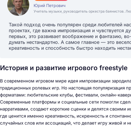
Юрий Петрович
Учитель музыки, руководитель оркестра баянистов. Лю
Такой подход очень популярен среди любителей наст
проектах, где важна импровизация и чувствуется д
первых, это развивает воображение и фантазию, во
думать нестандартно. А самое главное — это весело
креативность и способность быстро находить нест
История и развитие игрового freestyle
В современном игровом мире идея импровизации зародилас
традиционных ролевых игр. Но настоящая популяризация 
форматами: любительские клубы, фестивали, онлайн-каве
Современные платформы и социальные сети помогли сделат
нарративами, создают короткие сценки и делятся своими и
где ценится именно креативность, искренность и спонтанн
случайных слов или ассоциаций, что делает игру живой и 