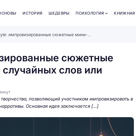
ОСНОВЫ
ИСТОРИЯ
ШЕДЕВРЫ
ПСИХОЛОГИЯ
КНИЖНАЯ
Игровой freestyle: импровизированные сюжетные мини-нарративы на основе случайных слов или ассоциаций
визированные сюжетные
 случайных слов или
минут
т творчества, позволяющий участникам импровизировать в
арративы. Основная идея заключается […]
 времена:
Как адаптировать методы
и материалы
воспитания к эмоциональному