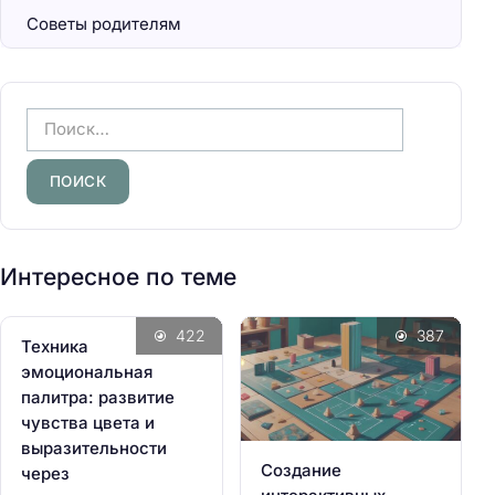
Советы родителям
Н
а
й
т
и
:
Интересное по теме
422
387
Техника
эмоциональная
палитра: развитие
чувства цвета и
выразительности
Создание
через