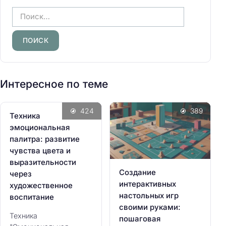
Н
а
й
т
и
:
Интересное по теме
424
389
Техника
эмоциональная
палитра: развитие
чувства цвета и
выразительности
Создание
через
интерактивных
художественное
настольных игр
воспитание
своими руками:
Техника
пошаговая